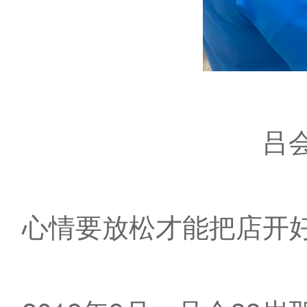
吕
心情要放松才能把店开