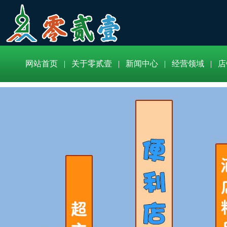
网站首页
|
关于零贰壹
|
新闻中心
|
经营领域
|
店