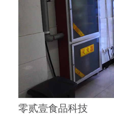
零贰壹食品科技