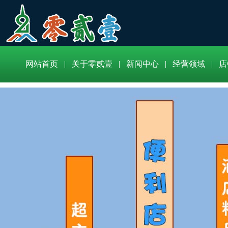
网站首页
|
关于零贰壹
|
新闻中心
|
经营领域
|
店