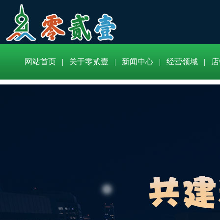
网站首页
|
关于零贰壹
|
新闻中心
|
经营领域
|
店